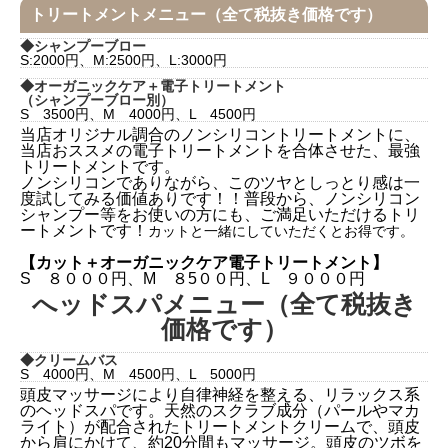
トリートメントメニュー（全て税抜き価格です）
◆
シャンプーブロー
S:2000円、M:2500円、L:3000円
◆
オーガニックケア＋電子トリートメント
（シャンプーブロー別）
S 3500円、M 4000円、L 4500円
当店オリジナル調合のノンシリコントリートメントに、
当店おススメの電子トリートメントを合体させた、最強
トリートメントです。
ノンシリコンでありながら、このツヤとしっとり感は一
度試してみる価値ありです！！普段から、ノンシリコン
シャンプー等をお使いの方にも、ご満足いただけるトリ
ートメントです！
カットと一緒にしていただくとお得です。
【カット＋オーガニックケア電子トリートメント】
S ８０００円、M ８5００円、L ９０００円
へッドスパメニュー（全て税抜き
価格です）
◆
クリームバス
S 4000円、M 4500円、L 5000円
頭皮マッサージにより自律神経を整える、リラックス系
のヘッドスパです。天然のスクラブ成分（パールやマカ
ライト）が配合されたトリートメントクリームで、頭皮
から肩にかけて、約20分間もマッサージ。頭皮のツボを