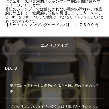
パジェル、スパ専用調合シャンプーで約5分間頭皮をマ
ッサージいたします。
普段のシャンプーでは落しきれない毛穴の汚れを、徹底
的に除去して、健康的な頭皮を目指しましょう。
ス～っ
と、すっきりサッパリした感覚は、気分をリフレッシュしたいと
きにもおすすめです。
【カット＋クレンジングヘッドスパ】……７５００円
エヌドファイブ
BLOG
美容室のヘアセットは何分かかる？当日の流れと予約の目
安
ノンシリコンのスタイリング剤とは？選び方と使い方のコ