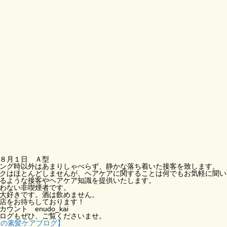
８月１日 Ａ型
ング時以外はあまりしゃべらず、静かな落ち着いた接客を致します。
クはほとんどしませんが、ヘアケアに関することは何でもお気軽に聞い
るような接客やヘアケア知識を提供いたします。
わない非喫煙者です。
大好きです。酒は飲めません。
店をお待ちしております！
ウント enudo_kai
ログもぜひ、ご覧くださいませ。
らの素髪ケアブログ】