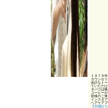
１９７９年
カウンセリ
余計なトー
ていただけ
タバコは吸
コーヒーが
皆様のご来
インスタアカ
ヘアケアブ
【30歳か