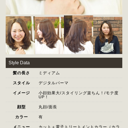
Style Data
髪の長さ
ミディアム
スタイル
デジタルパーマ
イメージ
小顔効果大/スタイリング楽ちん！/モテ度
UP！
顔型
丸顔/面長
カラー
有
メニュー
カット＋電子トリートメントカラー（カラ