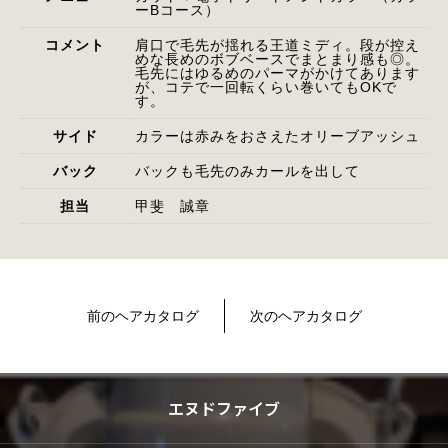
ーBコース）
コメント
肩口で毛先が揺れる王道ミディ。段が控え
めな長めのボブベースでまとまり感も◎。
毛先にはゆるめのパーマがかけてあります
が、コテで一回転くらい巻いてもOKで
す。
サイド
カラーは赤みをおさえたオリーブアッシュ
バック
バックも毛先のみカールを出して
担当
甲斐 誠章
前のヘアカタログ
次のヘアカタログ
エヌドファイブ