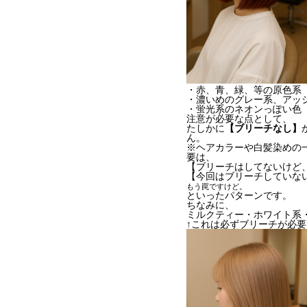
・赤、青、緑、等の原色系
・濃いめのグレー系、アッ
・蛍光系のネオンっぽい色
注意が必要な点として、
たしかに
【ブリーチなし】
ん。
※ヘアカラーや白髪染めの一
要は、
【ブリーチはしてないけど
【今回はブリーチしていな
もう罠ですけど。
といったパターンです。
ちなみに、
ミルクティー・ホワイト系
↑これは必ずブリーチが必