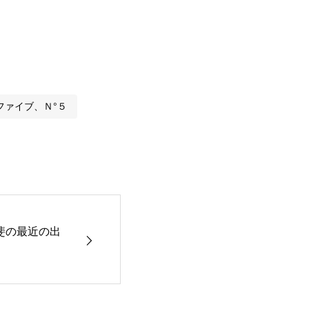
ファイブ、Ｎ°５
斐の最近の出