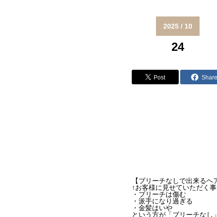
2025 / 10
24
Post
Shar
【ブリーチなしで出来るヘ
↑お客様に見せていただく事
・ブリーチは傷む
・派手になり過ぎる
・金髪はいや
という方が「ブリーチなし