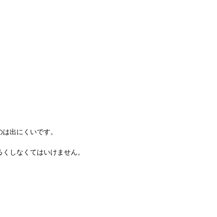
のは出にくいです。
るくしなくてはいけません。
。