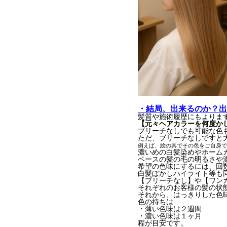
・結局、出来るのか？出
髪質や施術履歴にもよりま
【元々ヘアカラーを何度か
ブリーチなしでも可能な色
ただ、ブリーチなしですと
例えば、絵の具でその色をご自身で
濃いめの白髪染めやホーム
ベースの髪の毛の明るさや
希望の色味にするには、回
白髪ぼかしハイライト等も
【ブリーチなし】や【ワン
それぞれのお客様の髪の状
それから、はっきりした色
色の持ちは
・薄い色味は２週間
・濃い色味は１ヶ月
程が目安です。