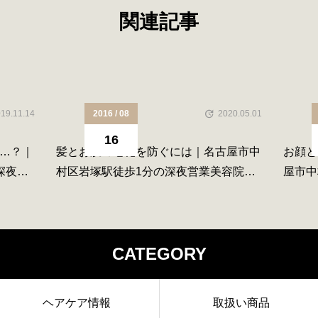
関連記事
19.11.14
2016 / 08
2020.05.01
16
…？｜
髪とお肌の老化を防ぐには｜名古屋市中
お顔と
深夜営
村区岩塚駅徒歩1分の深夜営業美容院N°
屋市中
５
容院N
CATEGORY
ヘアケア情報
取扱い商品