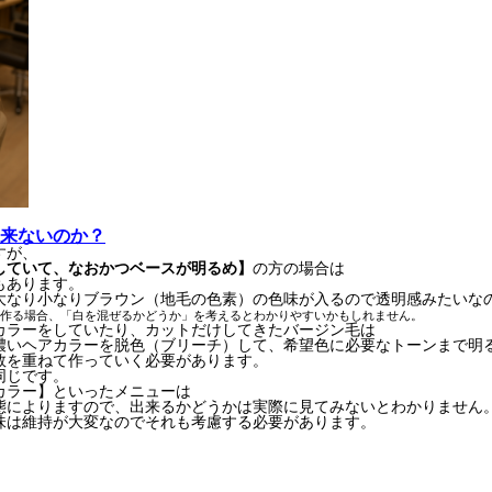
来ないのか？
すが、
していて、なおかつベースが明るめ】
の方の場合は
もあります。
大なり小なりブラウン（地毛の色素）の色味が入るので透明感みたいな
作る場合、「白を混ぜるかどうか」を考えるとわかりやすいかもしれません。
カラーをしていたり、カットだけしてきたバージン毛は
濃いヘアカラーを脱色（ブリーチ）して、希望色に必要なトーンまで明
数を重ねて作っていく必要があります。
同じです。
カラー】といったメニューは
態によりますので、出来るかどうかは実際に見てみないとわかりません
味は維持が大変なのでそれも考慮する必要があります。