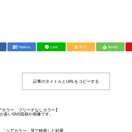
e
Hatena
Line
RSS
feedly
記事のタイトルとURLをコピーする
アカラー、ブリーチなしカラー】
が多いSNS投稿や画像です。
」「ヘアカラー」等で検索した結果