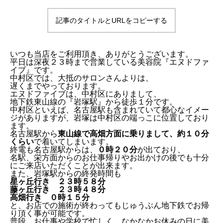
記事のタイトルとURLをコピーする
いつも当店をご利用頂き、ありがとうございます。
平日は深夜２３時まで営業している美容院『エヌドファ
イブ』です。
中村区では、大抵のサロンさんよりは、
遅くまでやっております。
エヌドファイブは、中村区にありまして、
地下鉄東山線の『岩塚駅』から徒歩１分です。
中村区といえば、名古屋駅も含まれていて都心なイメー
ジがありますが、岩塚は中村区の端っこに位置しており
ます。
名古屋駅から
東山線で高畑方面に乗りまして、約１０分
くらい
で着いてしまいます。
終電も名古屋駅からは、
０時２０分
が出ており、
名駅、栄方面からのお仕事帰りやお出かけの後でも十分
にご来店いただくことが出来ます。
また、岩塚駅からの終発時間も
星ヶ丘行き ２３時５８分
藤ヶ丘行き ２３時４８分
高畑行き ０時１５分
と、お店での施術が終わってもじゅうぶん地下鉄でお帰
り頂く事が可能です。
普段、お仕事や学校で忙しく、なかなかお休みの日に美