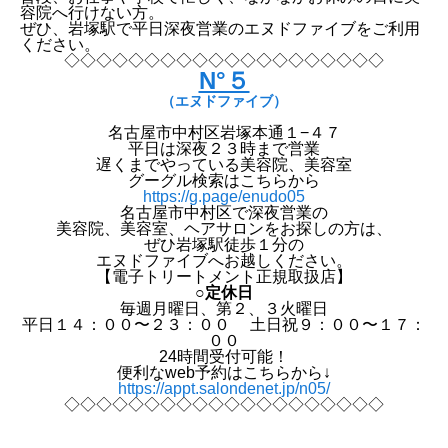
容院へ行けない方。
ぜひ、岩塚駅で平日深夜営業のエヌドファイブをご利用
ください。
◇◇◇◇◇◇◇◇◇◇◇◇◇◇◇◇◇◇◇◇
N°５
（エヌドファイブ）
名古屋市中村区岩塚本通１−４７
平日は深夜２３時まで営業
遅くまでやっている美容院、美容室
グーグル検索はこちらから
https://g.page/enudo05
名古屋市中村区で深夜営業の
美容院、美容室、ヘアサロンをお探しの方は、
ぜひ岩塚駅徒歩１分の
エヌドファイブへお越しください。
【電子トリートメント正規取扱店】
○定休日
毎週月曜日、第２、３火曜日
平日１４：００〜２３：００ 土日祝９：００〜１７：
００
24時間受付可能！
便利なweb予約はこちらから↓
https://appt.salondenet.jp/n05/
◇◇◇◇◇◇◇◇◇◇◇◇◇◇◇◇◇◇◇◇