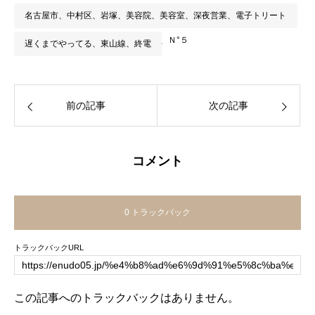
名古屋市、中村区、岩塚、美容院、美容室、深夜営業、電子トリート
メント、素髪ケア、エヌドファイブ、Ｎ°５
遅くまでやってる、東山線、終電
前の記事
次の記事
コメント
0 トラックバック
トラックバックURL
この記事へのトラックバックはありません。