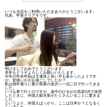
いつも当店をご利用いただきありがとうございます。
代表、甲斐ナリアキです。
明けましておめでとうございます。
本年もどうぞよろしくお願いいたします。
今年の年末年始は９連休と長い方も多かったようです
が、皆様いかがお過ごしでしたか？
私は例年通りに妻の実家の金沢へ一泊二日で行ってきま
した。
いつも車で行くのですが、途中のひるがの高原SAで休憩
したときに、外国人観光客がたくさんいることに驚きま
した。
というより、外国人ばっかり。ここは日本か？となるく
らいでした。