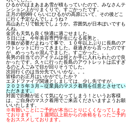
ひるがのはまあまあ雪が積もっていたので、みなさんテ
ンション上がりまくりで。すごかったです。
正月の朝9時くらいにひるがの高原にいて、その後どこ
に行く予定なんでしょうね？
高山あたりで観光でしょうか。雰囲気が日本ぽいですも
んね。
金沢も天気も良く快適に過ごせました。
５日には、今年美容専門学生になる長男と、
洋服が必要だよねって事で、１０年以上ぶりに長島のア
ウトレットに行ってきました。昼過ぎから言ったのです
が、めっっちゃ混んでました。すごかった。。。
長男の目当てのアイテムは何とか手に入れられたので良
かったです。久々に行った長島のアウトレットは広すぎ
るのと人ごみで目が回りそうでした。
次回行くのは当分先でいいかな。。。
皆様のお正月はいかがでしたか？
エヌドファイブ関連としましては、少し先ですが、
２０２５年３月～従業員のマスク着用を任意とさせてい
ただきます。
対面で距離が近くて気になってしまう！というお客様
は、ご自身のマスク着用でご来店くださいますようお願
いいたします。
※有難いことにご予約が本当にとりにくくなってしまっ
ております。 １週間以上前からの余裕をもったご予約
をおススメしております。