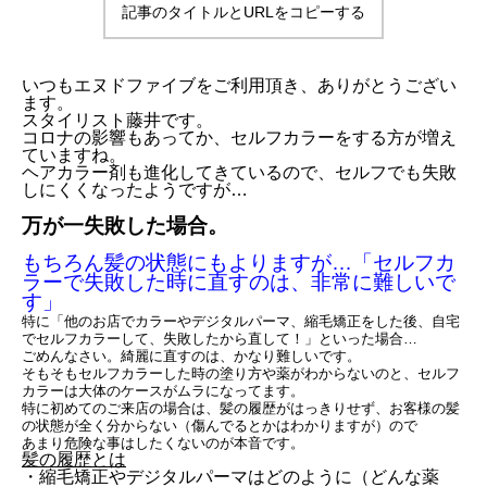
記事のタイトルとURLをコピーする
いつもエヌドファイブをご利用頂き、ありがとうござい
ます。
スタイリスト藤井です。
コロナの影響もあってか、セルフカラーをする方が増え
ていますね。
ヘアカラー剤も進化してきているので、セルフでも失敗
しにくくなったようですが…
万が一失敗した場合。
もちろん髪の状態にもよりますが…
「セルフカ
ラーで失敗した時に直すのは、非常に難しいで
す」
特に「他のお店でカラーやデジタルパーマ、縮毛矯正をした後、自宅
でセルフカラーして、失敗したから直して！」といった場合…
ごめんなさい。綺麗に直すのは、かなり難しいです。
そもそもセルフカラーした時の塗り方や薬がわからないのと、セルフ
カラーは大体のケースがムラになってます。
特に初めてのご来店の場合は、髪の履歴がはっきりせず、お客様の髪
の状態が全く分からない（傷んでるとかはわかりますが）ので
あまり危険な事はしたくないのが本音です。
髪の履歴とは
・縮毛矯正やデジタルパーマはどのように（どんな薬