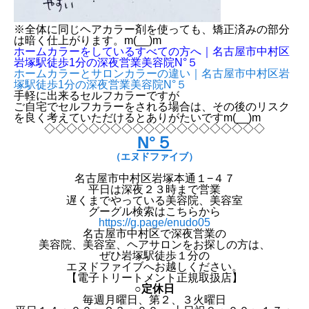
※全体に同じヘアカラー剤を使っても、矯正済みの部分
は暗く仕上がります。m(__)m
ホームカラーをしているすべての方へ｜名古屋市中村区
岩塚駅徒歩1分の深夜営業美容院N°５
ホームカラーとサロンカラーの違い｜名古屋市中村区岩
塚駅徒歩1分の深夜営業美容院N°５
手軽に出来るセルフカラーですが
ご自宅でセルフカラーをされる場合は、その後のリスク
を良く考えていただけるとありがたいですm(__)m
◇◇◇◇◇◇◇◇◇◇◇◇◇◇◇◇◇◇◇◇
N°５
（エヌドファイブ）
名古屋市中村区岩塚本通１−４７
平日は深夜２３時まで営業
遅くまでやっている美容院、美容室
グーグル検索はこちらから
https://g.page/enudo05
名古屋市中村区で深夜営業の
美容院、美容室、ヘアサロンをお探しの方は、
ぜひ岩塚駅徒歩１分の
エヌドファイブへお越しください。
【電子トリートメント正規取扱店】
○定休日
毎週月曜日、第２、３火曜日