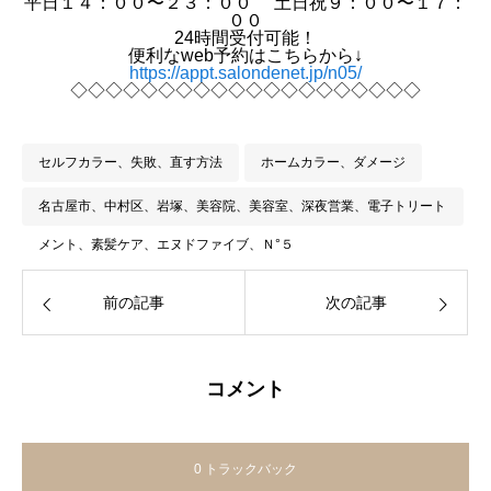
平日１４：００〜２３：００ 土日祝９：００〜１７：
００
24時間受付可能！
便利なweb予約はこちらから↓
https://appt.salondenet.jp/n05/
◇◇◇◇◇◇◇◇◇◇◇◇◇◇◇◇◇◇◇◇
セルフカラー、失敗、直す方法
ホームカラー、ダメージ
名古屋市、中村区、岩塚、美容院、美容室、深夜営業、電子トリート
メント、素髪ケア、エヌドファイブ、Ｎ°５
前の記事
次の記事
コメント
0 トラックバック