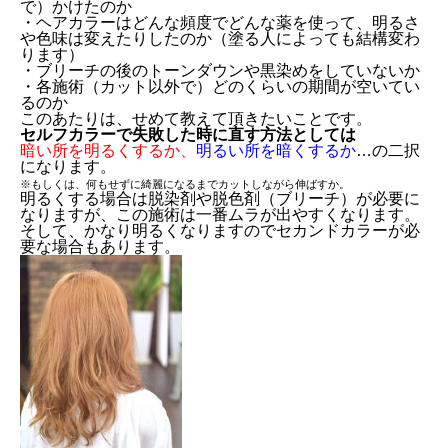
で）かけたのか
・ヘアカラーはどんな頻度でどんな薬を使って、明るさ
や色味は変えたりしたのか（塗る人によっても結構変わ
ります）
・ブリーチの後のトーンダウンや黒染めをしていないか
・各施術（カット以外で）どのくらいの期間が空いてい
るのか
このあたりは、せめて教えて頂きたいことです。
セルフカラーで失敗した時に直す方法としては
暗い所を明るくするか、
明るい所を暗くするか
…の二択
になります。
※もしくは、何もせずに綺麗になるまでカットしながら伸ばすか。
明るくする場合は脱染剤や脱色剤（ブリーチ）が必要に
なりますが、この施術は一番ムラが出やすくなります。
そして、かなり明るくなりますのでセカンドカラーが必
要な場合もあります。