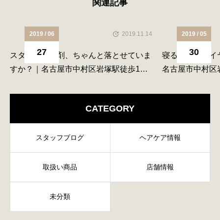
関連記事
2019 / 06
2019.11.14
2019 / 05
27
30
スタイリング剤、ちゃんと落とせていま
寝る前のドライ
すか？｜名古屋市中村区岩塚駅徒歩1分
名古屋市中村区
の深夜営業美容院N°５
業美容院N°５
CATEGORY
スタッフブログ
ヘアケア情報
取扱い商品
店舗情報
未分類