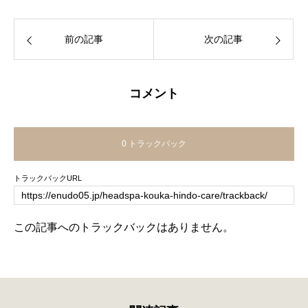
ヘッドスパとは？頭皮を整えるサロンメニュー
ヘッドスパで一般的に期待できること
ヘッドスパの理想の頻度は？
前の記事
次の記事
ヘッドスパを受けるおすすめのタイミング
名古屋・岩塚でヘッドスパを受けるならエヌドファイ
ブへ
コメント
0 トラックバック
トラックバックURL
この記事へのトラックバックはありません。