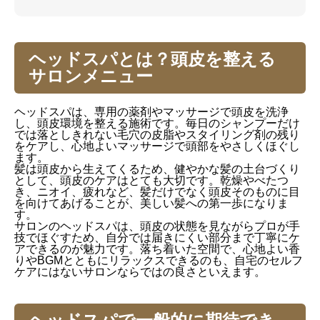
ヘッドスパとは？頭皮を整える
サロンメニュー
ヘッドスパは、専用の薬剤やマッサージで頭皮を洗浄
し、頭皮環境を整える施術です。毎日のシャンプーだけ
では落としきれない毛穴の皮脂やスタイリング剤の残り
をケアし、心地よいマッサージで頭部をやさしくほぐし
ます。
髪は頭皮から生えてくるため、健やかな髪の土台づくり
として、頭皮のケアはとても大切です。乾燥やべたつ
き、ニオイ、疲れなど、髪だけでなく頭皮そのものに目
を向けてあげることが、美しい髪への第一歩になりま
す。
サロンのヘッドスパは、頭皮の状態を見ながらプロが手
技でほぐすため、自分では届きにくい部分まで丁寧にケ
アできるのが魅力です。落ち着いた空間で、心地よい香
りやBGMとともにリラックスできるのも、自宅のセルフ
ケアにはないサロンならではの良さといえます。