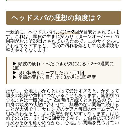
ヘッドスパの理想の頻度は？
一般的に、ヘッドスパは
月に1〜2回
が目安とされていま
す。これは、頭皮の生まれ変わり（ターンオーバー）の
周期がおよそ28日とされているためで、このサイクルに
合わせてケアすると、毛穴の汚れを落として頭皮環境を
整えやすくなります。
▶ 頭皮の疲れ・べたつきが気になる：2〜3週間に
1回
▶ 良い状態をキープしたい：月1回
▶ 季節の変わり目だけ：3か月に1回程度
ただし、心地よいからといって受けすぎると、かえって
頭皮の乾燥や負担につながることもあります。施術後の
心地よさは一般的に1〜2週間ほど続くとされるので、ご
自身の頭皮の状態に合わせて、無理のない間隔で続ける
ことが大切です。サロンでのケアと毎日のホームケアを
組み合わせると、よい状態が保ちやすくなります。はじ
めての方は、まず1〜2回受けてみて、ご自身の頭皮がど
う変わるかを確かめながら、心地よい間隔を見つけてい