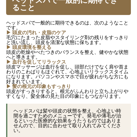
ヘッドスパで一般的に期待でき
ること
ヘッドスパで一般的に期待できるのは、次のようなこと
です。
▶ 頭皮の汚れ・皮脂のケア
毛穴にたまった皮脂やスタイリング剤の残りをすっきり
と洗い流し、頭皮を清潔な状態に保ちます。
▶ 頭皮環境を整える
頭皮の乾燥やべたつきのバランスを整え、健やかな状態
へと導きます。
▶ 血行を促してリラックス
頭皮マッサージは血行を促し、頭部だけでなく肩や首ま
わりのこわばりもほぐれて、心地よいリラックスタイム
になります。パソコンやスマホで目が疲れがちな方にも
好まれています。
▶ 髪の根元の印象もすっきり
頭皮がすっきりすると、根元がふんわりと立ち上がりや
すくなり、髪全体の見た目の印象にもつながります。
ヘッドスパは髪や頭皮の状態を整え、心地よい時
間を過ごすためのメニューです。発毛や薄毛が治
るといった医療的な効果をうたうものではありま
せんので、目的に合わせて取り入れてみてくださ
い。